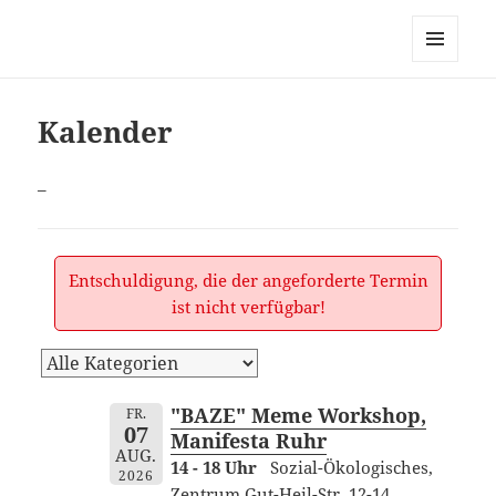
dortmund-initiativ, zur
Vernetzung links alternativ
MENÜ
grüner Initiativen in Dortmund
UND
WIDGETS
Kalender
–
Entschuldigung, die der angeforderte Termin
ist nicht verfügbar!
"BAZE" Meme Workshop,
FR.
07
Manifesta Ruhr
AUG.
14 - 18 Uhr
Sozial-Ökologisches,
2026
Zentrum Gut-Heil-Str. 12-14