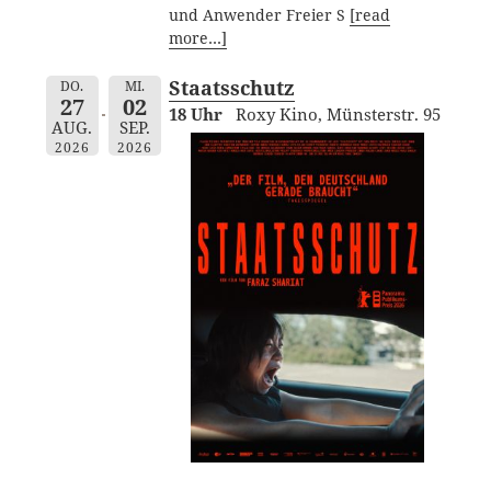
und Anwender Freier S
[read
more…]
Staatsschutz
DO.
MI.
27
02
18 Uhr
Roxy Kino, Münsterstr. 95
AUG.
SEP.
2026
2026