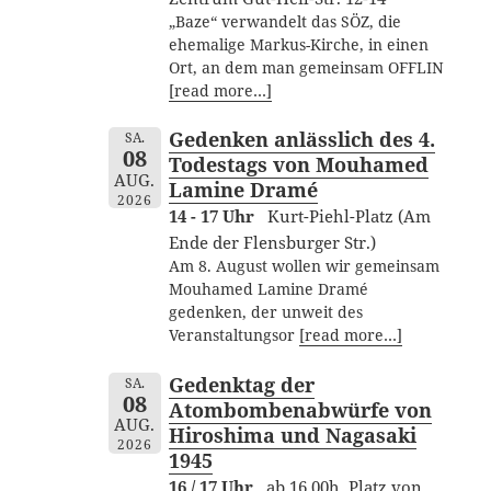
„Baze“ verwandelt das SÖZ, die
ehemalige Markus-Kirche, in einen
Ort, an dem man gemeinsam OFFLIN
[read more…]
Gedenken anlässlich des 4.
SA.
08
Todestags von Mouhamed
AUG.
Lamine Dramé
2026
14 - 17 Uhr
Kurt-Piehl-Platz (Am
Ende der Flensburger Str.)
Am 8. August wollen wir gemeinsam
Mouhamed Lamine Dramé
gedenken, der unweit des
Veranstaltungsor
[read more…]
Gedenktag der
SA.
08
Atombombenabwürfe von
AUG.
Hiroshima und Nagasaki
2026
1945
16 / 17 Uhr
ab 16.00h, Platz von