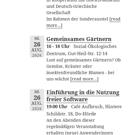
In Kooperation mit Hoesch-Museum
und Deutsch-Griechische
Gesellschaft
Im Rahmen der Sonderausstel
[read
more…]
Gemeinsames Gärtnern
MI.
26
16 - 18 Uhr
Sozial-Ökologisches
AUG.
Zentrum, Gut-Heil-Str. 12-14
2026
Lust auf gemeinsames Gärtnern? Ob
Gemüse, Kräuter oder
insektenfreundliche Blumen - bei
uns wächst
[read more…]
Einführung in die Nutzung
MI.
26
freier Software
AUG.
19:00 Uhr
Café Aufbruch, Hintere
2026
Schildstr. 18, Do-Hörde
An den Abenden dieser
regelmäßigen Veranstaltung
erhalten (neue) Anwenderinnen