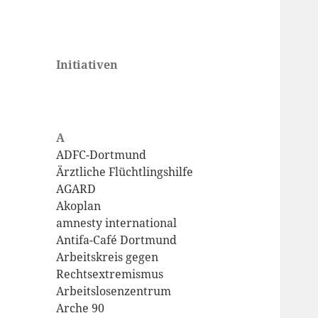
dortmund-
Initiativen
Eine weitere WordPress-
initiativ, zur
Website
Vernetzung links
alternativ grüner
A
Initiativen in
ADFC-Dortmund
Ärztliche Flüchtlingshilfe
Dortmund
AGARD
Akoplan
amnesty international
Antifa-Café Dortmund
Arbeitskreis gegen
Rechtsextremismus
Arbeitslosenzentrum
Arche 90