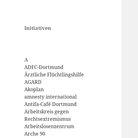
dortmund-
Initiativen
Eine weitere WordPress-
initiativ, zur
Website
Vernetzung links
alternativ grüner
A
Initiativen in
ADFC-Dortmund
Ärztliche Flüchtlingshilfe
Dortmund
AGARD
Akoplan
amnesty international
Antifa-Café Dortmund
Arbeitskreis gegen
Rechtsextremismus
Arbeitslosenzentrum
Arche 90