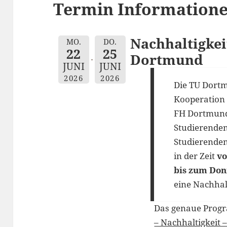
Termin Informatione
Nachhaltigkei
MO.
DO.
22
25
Dortmund
JUNI
JUNI
2026
2026
Die TU Dortm
Kooperation 
FH Dortmund
Studierende
Studierenden
in der Zeit
vo
bis zum Don
eine Nachhal
Das genaue Pro
– Nachhaltigkeit