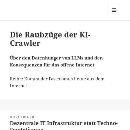
dortmund-initiativ, zur
Vernetzung links alternativ
MENÜ
grüner Initiativen in Dortmund
UND
WIDGETS
Die Raubzüge der KI-
Crawler
Über den Datenhunger von LLMs und den
Konsequenzen für das offene Internet
Reihe: Kommt der Faschismus heute aus dem
Internet
Beitragsnavigation
VORHERIGER
Dezentrale IT Infrastruktur statt Techno-
Vorheriger
Feudalismus
Beitrag: