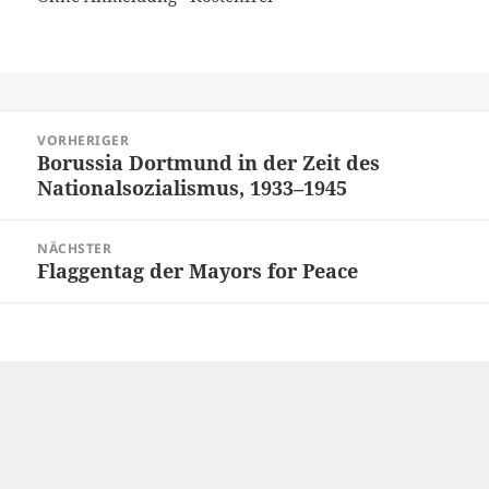
Beitragsnavigation
VORHERIGER
Borussia Dortmund in der Zeit des
Vorheriger
Nationalsozialismus, 1933–1945
Beitrag:
NÄCHSTER
Flaggentag der Mayors for Peace
Nächster
Beitrag: