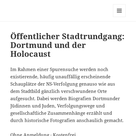
dortmund-initiativ, zur
Vernetzung links alternativ
MENÜ
grüner Initiativen in Dortmund
UND
WIDGETS
Öffentlicher Stadtrundgang:
Dortmund und der
Holocaust
Im Rahmen einer Spurensuche werden noch
existierende, häufig unauffällig erscheinende
Schauplätze der NS-Verfolgung genauso wie aus
dem Stadtbild gänzlich verschwundene Orte
aufgesucht. Dabei werden Biografien Dortmunder
Jüdinnen und Juden, Verfolgungswege und
gesellschaftliche Zusammenhänge erzählt und
durch historische Fotografien anschaulich gemacht.
Ohne Anmeldung · Kostenfrei