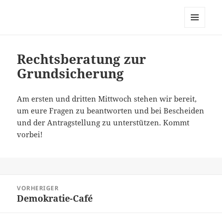
dortmund-initiativ, zur
Vernetzung links alternativ
MENÜ
grüner Initiativen in Dortmund
UND
WIDGETS
Rechtsberatung zur
Grundsicherung
Am ersten und dritten Mittwoch stehen wir bereit,
um eure Fragen zu beantworten und bei Bescheiden
und der Antragstellung zu unterstützen. Kommt
vorbei!
Beitragsnavigation
VORHERIGER
Demokratie-Café
Vorheriger
Beitrag: