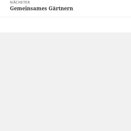
NÄCHSTER
Gemeinsames Gärtnern
Nächster
Beitrag: