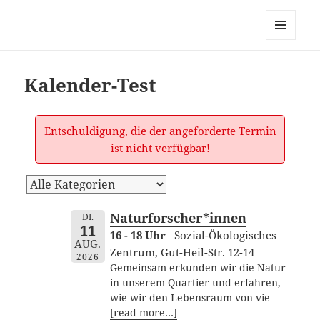
dortmund-initiativ, zur
Vernetzung links alternativ
MENÜ
grüner Initiativen in Dortmund
UND
WIDGETS
Kalender-Test
Entschuldigung, die der angeforderte Termin
ist nicht verfügbar!
Naturforscher*innen
DI.
11
16 - 18 Uhr
Sozial-Ökologisches
AUG.
Zentrum, Gut-Heil-Str. 12-14
2026
Gemeinsam erkunden wir die Natur
in unserem Quartier und erfahren,
wie wir den Lebensraum von vie
[read more…]