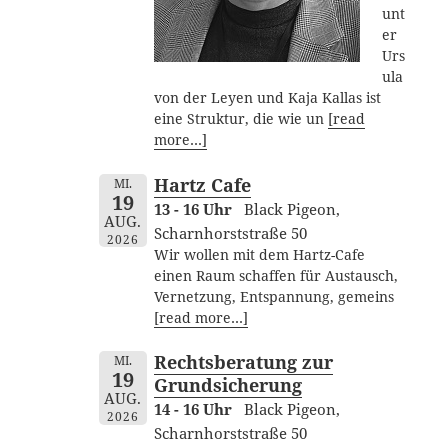
unt
er
Urs
ula
von der Leyen und Kaja Kallas ist
eine Struktur, die wie un
[read
more…]
Hartz Cafe
MI.
19
13 - 16 Uhr
Black Pigeon,
AUG.
Scharnhorststraße 50
2026
Wir wollen mit dem Hartz-Cafe
einen Raum schaffen für Austausch,
Vernetzung, Entspannung, gemeins
[read more…]
Rechtsberatung zur
MI.
19
Grundsicherung
AUG.
14 - 16 Uhr
Black Pigeon,
2026
Scharnhorststraße 50