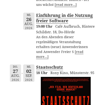
uns wächst
[read more…]
Einführung in die Nutzung
MI.
26
freier Software
AUG.
19:00 Uhr
Café Aufbruch, Hintere
2026
Schildstr. 18, Do-Hörde
An den Abenden dieser
regelmäßigen Veranstaltung
erhalten (neue) Anwenderinnen
und Anwender Freier S
[read
more…]
Staatsschutz
DO.
MI.
27
02
18 Uhr
Roxy Kino, Münsterstr. 95
AUG.
SEP.
2026
2026