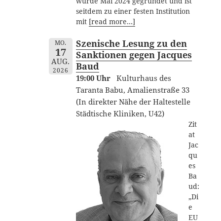
wurde Mai 2024 gegründet und ist
seitdem zu einer festen Institution
mit
[read more…]
Szenische Lesung zu den
MO.
17
Sanktionen gegen Jacques
AUG.
Baud
2026
19:00 Uhr
Kulturhaus des
Taranta Babu, Amalienstraße 33
(In direkter Nähe der Haltestelle
Städtische Kliniken, U42)
Zit
at
Jac
qu
es
Ba
ud:
„Di
e
EU