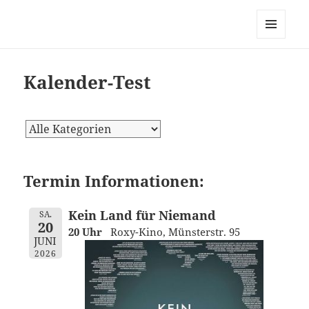
dortmund-initiativ, zur
Vernetzung links alternativ
MENÜ
grüner Initiativen in Dortmund
UND
WIDGETS
Kalender-Test
Termin Informationen:
Kein Land für Niemand
SA.
20
20 Uhr
Roxy-Kino, Münsterstr. 95
JUNI
2026