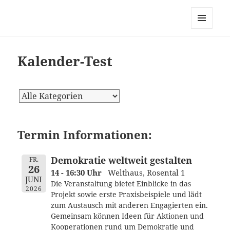
dortmund-initiativ, zur
Vernetzung links alternativ
MENÜ
grüner Initiativen in Dortmund
UND
WIDGETS
Kalender-Test
Termin Informationen:
Demokratie weltweit gestalten
FR.
26
14 - 16:30 Uhr
Welthaus, Rosental 1
JUNI
Die Veranstaltung bietet Einblicke in das
2026
Projekt sowie erste Praxisbeispiele und lädt
zum Austausch mit anderen Engagierten ein.
Gemeinsam können Ideen für Aktionen und
Kooperationen rund um Demokratie und