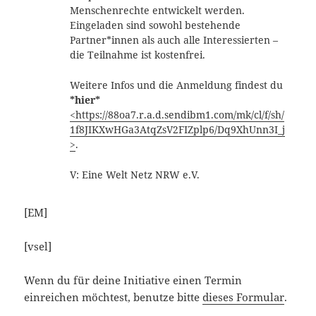
Menschenrechte entwickelt werden.
Eingeladen sind sowohl bestehende
Partner*innen als auch alle Interessierten –
die Teilnahme ist kostenfrei.
Weitere Infos und die Anmeldung findest du
*
hier
*
<https://88oa7.r.a.d.sendibm1.com/mk/cl/f/sh/
1f8JIKXwHGa3AtqZsV2FIZplp6/Dq9XhUnn3I_j
>
.
V: Eine Welt Netz NRW e.V.
[EM]
[vsel]
Wenn du für deine Initiative einen Termin
einreichen möchtest, benutze bitte
dieses Formular
.