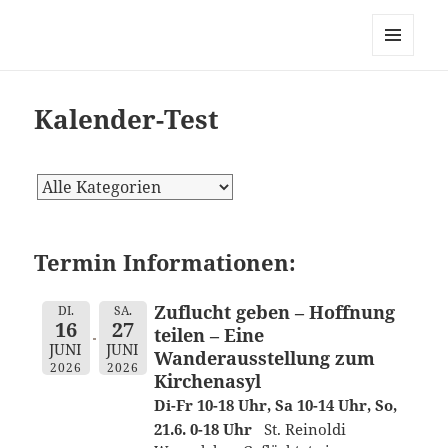
dortmund-initiativ, zur
Vernetzung links alternativ
MENÜ
grüner Initiativen in Dortmund
UND
WIDGETS
Kalender-Test
Termin Informationen:
Zuflucht geben – Hoffnung
DI.
SA.
16
27
teilen – Eine
JUNI
JUNI
Wanderausstellung zum
2026
2026
Kirchenasyl
Di-Fr 10-18 Uhr, Sa 10-14 Uhr, So,
21.6. 0-18 Uhr
St. Reinoldi