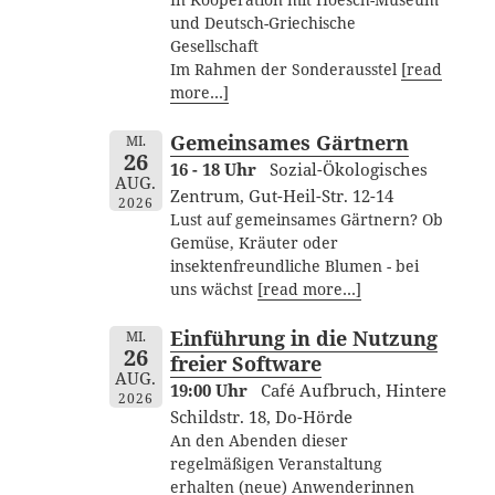
In Kooperation mit Hoesch-Museum
und Deutsch-Griechische
Gesellschaft
Im Rahmen der Sonderausstel
[read
more…]
Gemeinsames Gärtnern
MI.
26
16 - 18 Uhr
Sozial-Ökologisches
AUG.
Zentrum, Gut-Heil-Str. 12-14
2026
Lust auf gemeinsames Gärtnern? Ob
Gemüse, Kräuter oder
insektenfreundliche Blumen - bei
uns wächst
[read more…]
Einführung in die Nutzung
MI.
26
freier Software
AUG.
19:00 Uhr
Café Aufbruch, Hintere
2026
Schildstr. 18, Do-Hörde
An den Abenden dieser
regelmäßigen Veranstaltung
erhalten (neue) Anwenderinnen