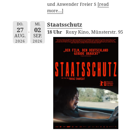
und Anwender Freier S
[read
more…]
Staatsschutz
DO.
MI.
27
02
18 Uhr
Roxy Kino, Münsterstr. 95
AUG.
SEP.
2026
2026