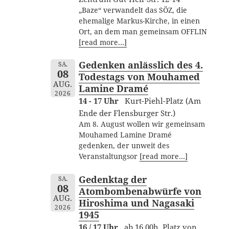
„Baze“ verwandelt das SÖZ, die
ehemalige Markus-Kirche, in einen
Ort, an dem man gemeinsam OFFLIN
[read more…]
Gedenken anlässlich des 4.
SA.
08
Todestags von Mouhamed
AUG.
Lamine Dramé
2026
14 - 17 Uhr
Kurt-Piehl-Platz (Am
Ende der Flensburger Str.)
Am 8. August wollen wir gemeinsam
Mouhamed Lamine Dramé
gedenken, der unweit des
Veranstaltungsor
[read more…]
Gedenktag der
SA.
08
Atombombenabwürfe von
AUG.
Hiroshima und Nagasaki
2026
1945
16 / 17 Uhr
ab 16.00h, Platz von