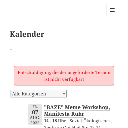
dortmund-initiativ, zur
Vernetzung links alternativ
MENÜ
grüner Initiativen in Dortmund
UND
WIDGETS
Kalender
–
Entschuldigung, die der angeforderte Termin
ist nicht verfügbar!
"BAZE" Meme Workshop,
FR.
07
Manifesta Ruhr
AUG.
14 - 18 Uhr
Sozial-Ökologisches,
2026
Zentrum Gut-Heil-Str. 12-14