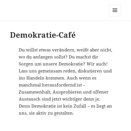
dortmund-initiativ, zur
Vernetzung links alternativ
MENÜ
grüner Initiativen in Dortmund
UND
WIDGETS
Demokratie-Café
Du willst etwas verändern, weißt aber nicht,
wo du anfangen sollst? Du machst dir
Sorgen um unsere Demokratie? Wir auch!
Lass uns gemeinsam reden, diskutieren und
ins Handeln kommen. Auch wenn es
manchmal herausfordernd ist –
Zusammenhalt, Ausprobieren und offener
Austausch sind jetzt wichtiger denn je.
Denn Demokratie ist kein Zufall – es liegt an
uns, sie aktiv zu gestalten.