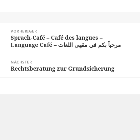
Beitragsnavigation
VORHERIGER
Sprach-Café – Café des langues –
Vorheriger
Language Café – مرحباً بكم في مقهى اللغات
Beitrag:
NÄCHSTER
Rechtsberatung zur Grundsicherung
Nächster
Beitrag: