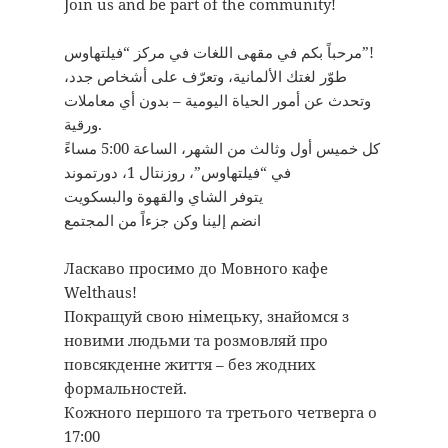
Join us and be part of the community!
مرحباً بكم في مقهى اللغات في مركز “فيلتهاوس”!
طوّر لغتك الألمانية، وتعرّف على أشخاص جدد،
وتحدث عن أمور الحياة اليومية – بدون أي معاملات
ورقية.
كل خميس أول وثالث من الشهر، الساعة 5:00 مساءً
في “فيلتهاوس”، روزنتال 1، دورتموند
يتوفر الشاي والقهوة والبسكويت
انضم إلينا وكن جزءاً من المجتمع
Ласкаво просимо до Мовного кафе
Welthaus!
Покращуй свою німецьку, знайомся з
новими людьми та розмовляй про
повсякденне життя – без жодних
формальностей.
Кожного першого та третього четверга о
17:00