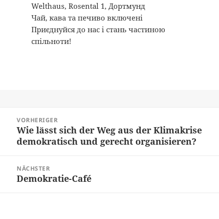
Welthaus, Rosental 1, Дортмунд
Чай, кава та печиво включені
Приєднуйся до нас і стань частиною
спільноти!
Beitragsnavigation
VORHERIGER
Wie lässt sich der Weg aus der Klimakrise
Vorheriger
demokratisch und gerecht organisieren?
Beitrag:
NÄCHSTER
Demokratie-Café
Nächster
Beitrag: