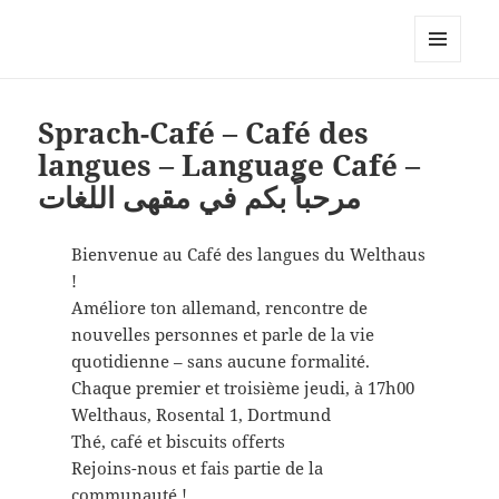
dortmund-initiativ, zur
Vernetzung links alternativ
MENÜ
grüner Initiativen in Dortmund
UND
WIDGETS
Sprach-Café – Café des
langues – Language Café –
مرحباً بكم في مقهى اللغات
Bienvenue au Café des langues du Welthaus
!
Améliore ton allemand, rencontre de
nouvelles personnes et parle de la vie
quotidienne – sans aucune formalité.
Chaque premier et troisième jeudi, à 17h00
Welthaus, Rosental 1, Dortmund
Thé, café et biscuits offerts
Rejoins-nous et fais partie de la
communauté !